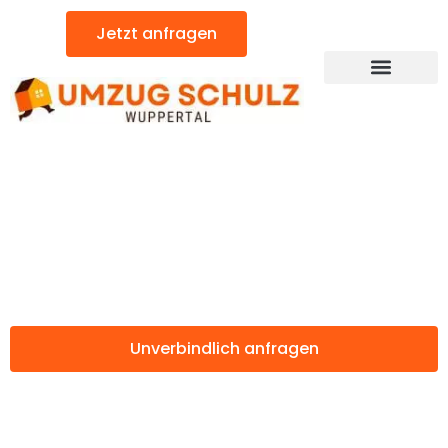
Zum
Jetzt anfragen
Inhalt
springen
Günstiger Córdoba Umzug
Umzug Wuppertal
Córdoba
Unverbindlich anfragen
Weitere Informationen