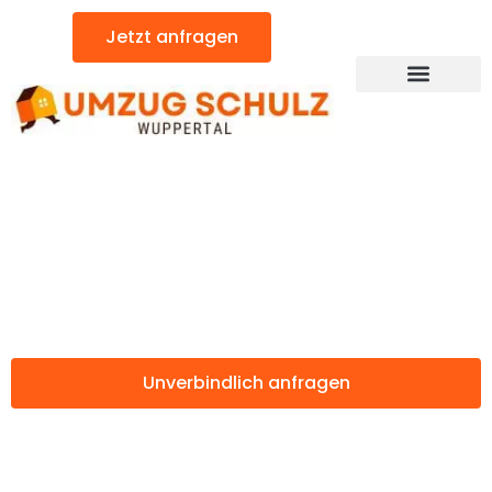
Zum
Jetzt anfragen
Inhalt
springen
Günstiger Cartagena Umzug
Umzug Wuppertal
Cartagena
Unverbindlich anfragen
Weitere Informationen