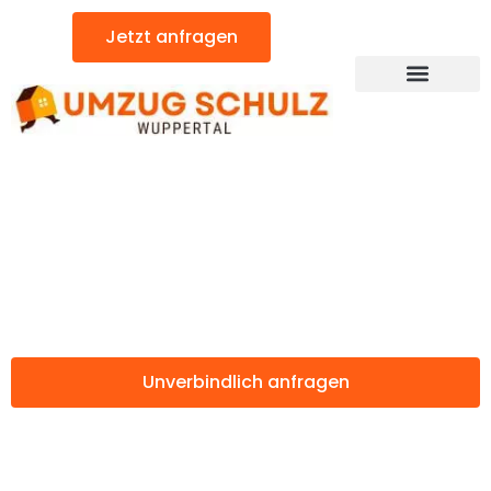
Zum
Jetzt anfragen
Inhalt
springen
Günstiger Leipzig Umzug
Umzug Wuppertal
Leipzig
Unverbindlich anfragen
Weitere Informationen