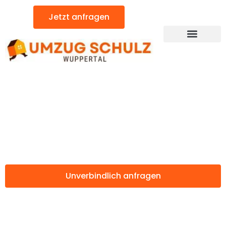
Zum
Jetzt anfragen
Inhalt
springen
Günstiger Almería Umzug
Umzug Wuppertal
Almería
Unverbindlich anfragen
Weitere Informationen