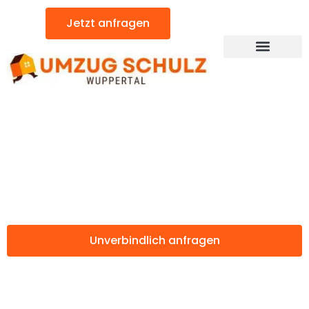
Zum
Jetzt anfragen
Inhalt
springen
Günstiger Alcorcón Umzug
Umzug Wuppertal
Alcorcón
Unverbindlich anfragen
Weitere Informationen