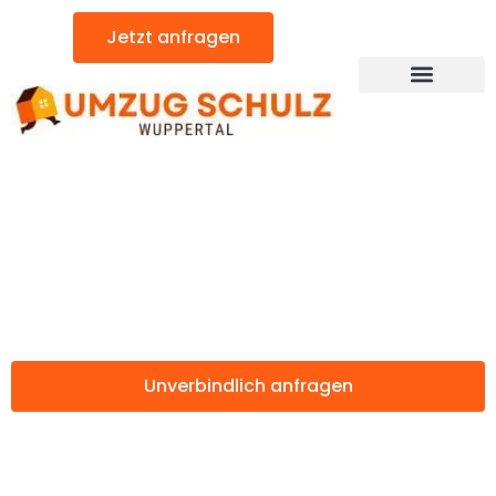
Zum
Jetzt anfragen
Inhalt
springen
Günstiger Torrejón de Ardoz Umzug
Umzug Wuppertal
Torrejón de Ardoz
Unverbindlich anfragen
Weitere Informationen