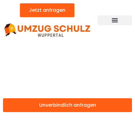
Zum
Jetzt anfragen
Inhalt
springen
Günstiger Barcelona Umzug
Umzug Wuppertal
Barcelona
Unverbindlich anfragen
Weitere Informationen