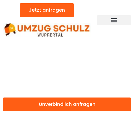
Zum
Jetzt anfragen
Inhalt
springen
Günstiger Potsdam Umzug
Umzug Wuppertal
Potsdam
Unverbindlich anfragen
Weitere Informationen