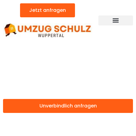
Zum
Jetzt anfragen
Inhalt
springen
Günstiger West Midlands Umzug
Umzug Wuppertal
West Midlands
Unverbindlich anfragen
Weitere Informationen