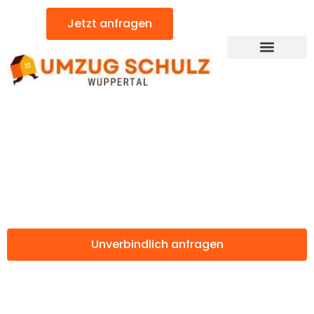
Zum
Jetzt anfragen
Inhalt
springen
Günstiger Colchester Umzug
Umzug Wuppertal
Colchester
Unverbindlich anfragen
Weitere Informationen