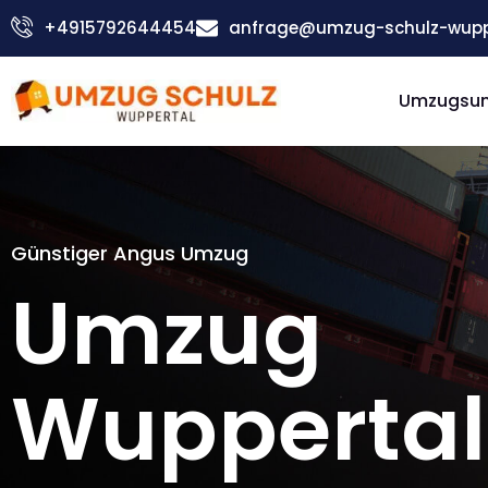
Zum
+4915792644454
anfrage@umzug-schulz-wupp
Inhalt
springen
Umzugsu
Günstiger Angus Umzug
Umzug
Wuppertal