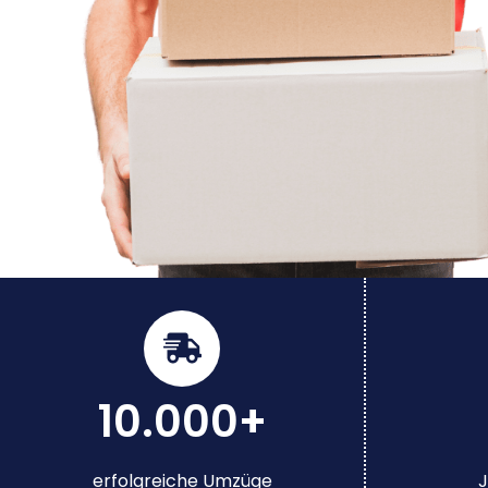
10.000+
erfolgreiche Umzüge
J