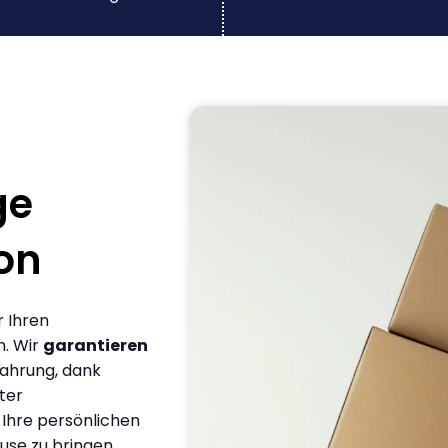
ge
on
r Ihren
n. Wir
garantieren
fahrung, dank
ter
 Ihre persönlichen
use zu bringen.