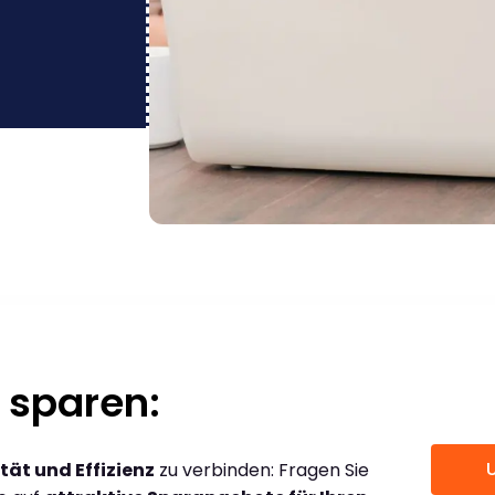
 sparen:
tät und Effizienz
zu verbinden: Fragen Sie