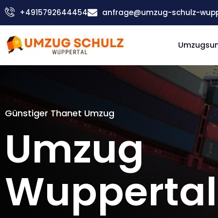
Zum
+4915792644454
anfrage@umzug-schulz-wupp
Inhalt
springen
Umzugsu
Günstiger Thanet Umzug
Umzug
Wuppertal