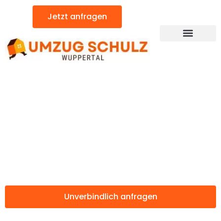
Zum
Jetzt anfragen
Inhalt
springen
Günstiger East Dunbartonshire Umzug
Umzug Wuppertal
East
Dunbartonshire
Unverbindlich anfragen