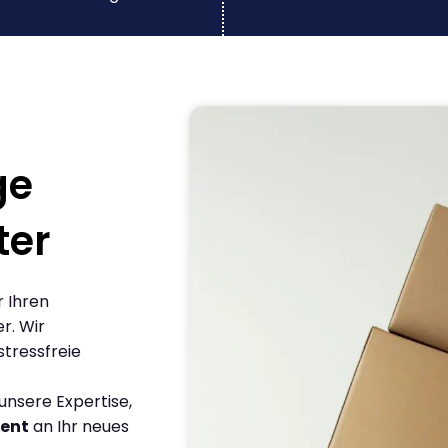
ge
ter
r Ihren
r. Wir
stressfreie
nsere Expertise,
ient
an Ihr neues