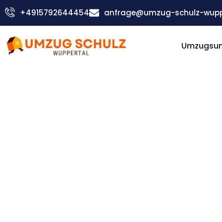
Zum
+4915792644454
anfrage@umzug-schulz-wupp
Inhalt
springen
Umzugsu
Günstiger Manchester Umzug
Umzug
Wuppertal