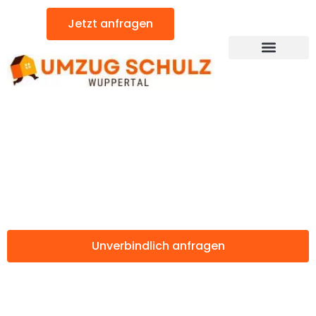
Zum
Jetzt anfragen
Inhalt
springen
Günstiger Swansea Umzug
Umzug Wuppertal
Swansea
Unverbindlich anfragen
Weitere Informationen