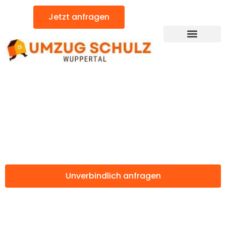
Zum
Jetzt anfragen
Inhalt
springen
Günstiger Neuss Umzug
Umzug Wuppertal
Neuss
Unverbindlich anfragen
Weitere Informationen