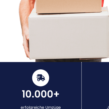
10.000+
erfolgreiche Umzüge
J