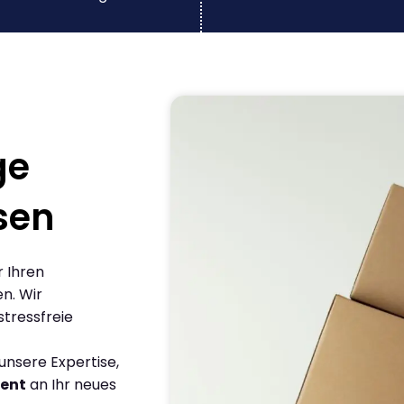
ge
sen
r Ihren
n. Wir
stressfreie
nsere Expertise,
ient
an Ihr neues