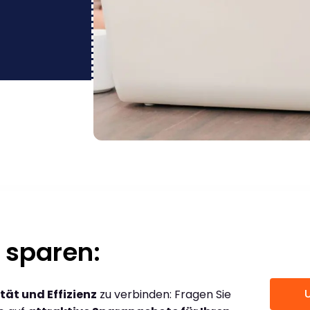
 sparen:
tät und Effizienz
zu verbinden: Fragen Sie