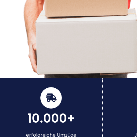
10.000+
erfolgreiche Umzüge
J