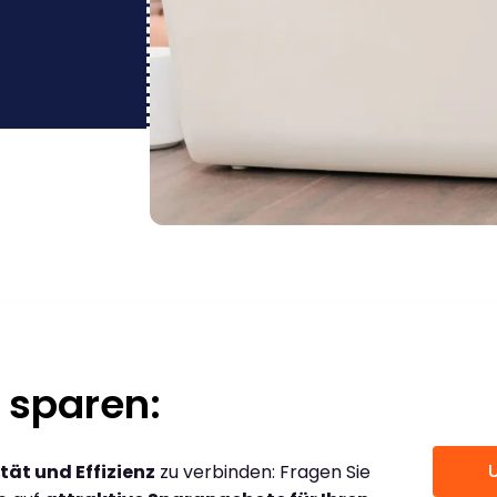
 sparen:
tät und Effizienz
zu verbinden: Fragen Sie