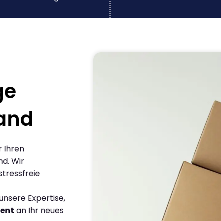
ge
and
r Ihren
d. Wir
stressfreie
nsere Expertise,
ient
an Ihr neues