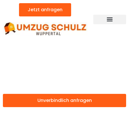
Zum
Jetzt anfragen
Inhalt
springen
Günstiger Aachen Umzug
Umzug Wuppertal
Aachen
Unverbindlich anfragen
Weitere Informationen