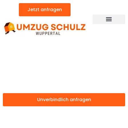
Zum
Jetzt anfragen
Inhalt
springen
Günstiger Wiesbaden Umzug
Umzug Wuppertal
Wiesbaden
Unverbindlich anfragen
Weitere Informationen