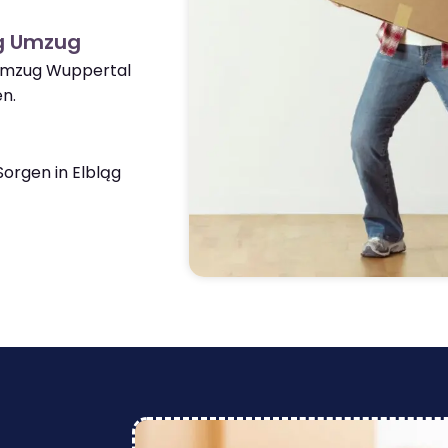
ąg Umzug
 Umzug Wuppertal
n.
orgen in Elbląg