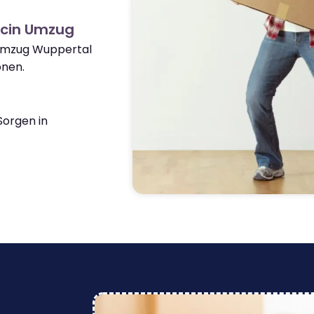
ecin Umzug
 Umzug Wuppertal
onen.
orgen in