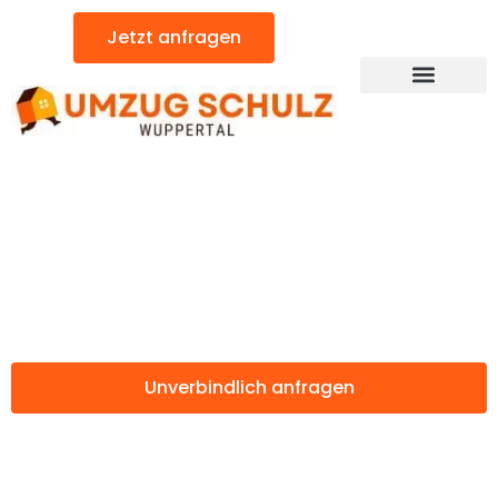
Zum
Jetzt anfragen
Inhalt
springen
Günstiger Salerno Umzug
Umzug Wuppertal
Salerno
Unverbindlich anfragen
Weitere Informationen