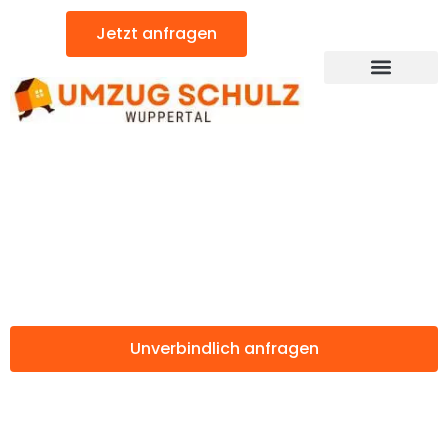
Zum
Jetzt anfragen
Inhalt
springen
Günstiger Venedig Umzug
Umzug Wuppertal
Venedig
Unverbindlich anfragen
Weitere Informationen