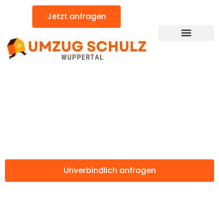
Zum
Jetzt anfragen
Inhalt
springen
Günstiger Bergamo Umzug
Umzug Wuppertal
Bergamo
Unverbindlich anfragen
Weitere Informationen