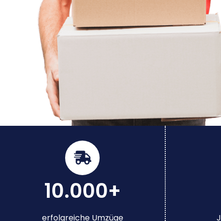
10.000+
erfolgreiche Umzüge
J