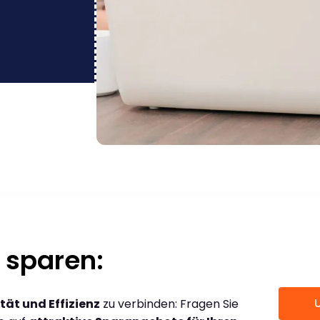
 sparen:
tät und Effizienz
zu verbinden: Fragen Sie