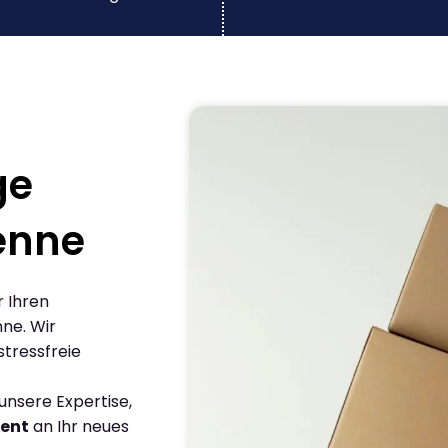
ge
enne
r Ihren
ne. Wir
stressfreie
nsere Expertise,
ient
an Ihr neues