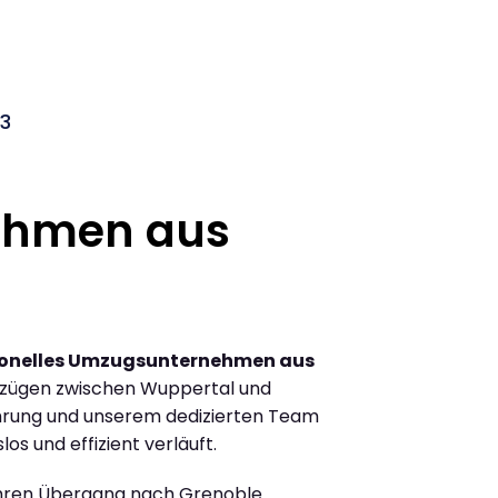
03
ehmen aus
ionelles Umzugsunternehmen aus
mzügen zwischen Wuppertal und
hrung und unserem dedizierten Team
los und effizient verläuft.
Ihren Übergang nach Grenoble