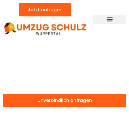
Zum
Jetzt anfragen
Inhalt
springen
Günstiger Limoges Umzug
Umzug Wuppertal
Limoges
Unverbindlich anfragen
Weitere Informationen