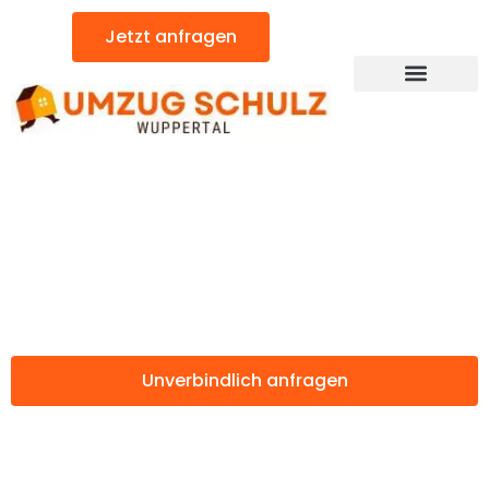
Zum
Jetzt anfragen
Inhalt
springen
Günstiger Warna Umzug
Umzug Wuppertal
Warna
Unverbindlich anfragen
Weitere Informationen