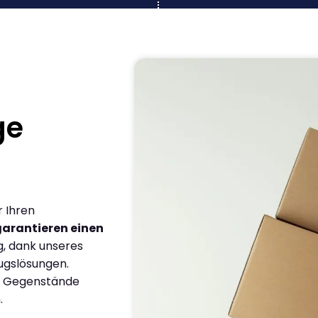
ge
r Ihren
garantieren einen
g, dank unseres
ugslösungen.
en Gegenstände
.