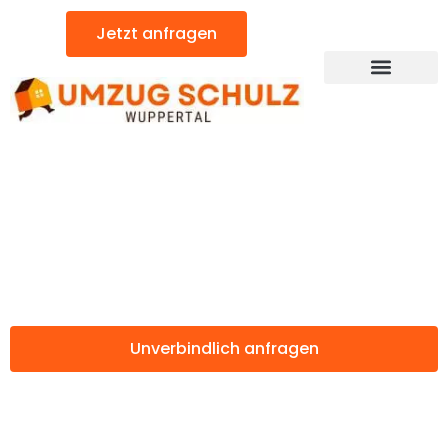
Zum
Jetzt anfragen
Inhalt
springen
Günstiger Burgas Umzug
Umzug Wuppertal
Burgas
Unverbindlich anfragen
Weitere Informationen