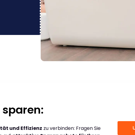
 sparen:
tät und Effizienz
zu verbinden: Fragen Sie