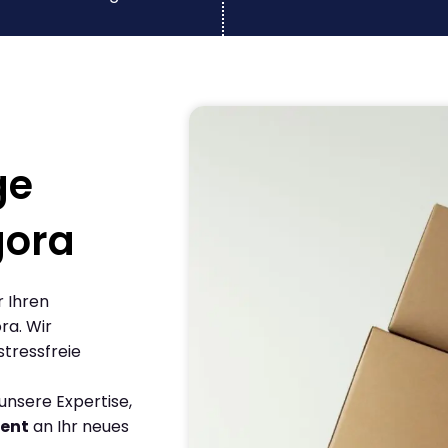
ge
gora
r Ihren
ra. Wir
stressfreie
nsere Expertise,
ient
an Ihr neues