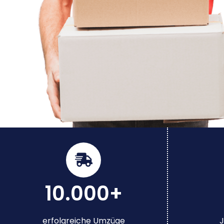
10.000+
erfolgreiche Umzüge
J