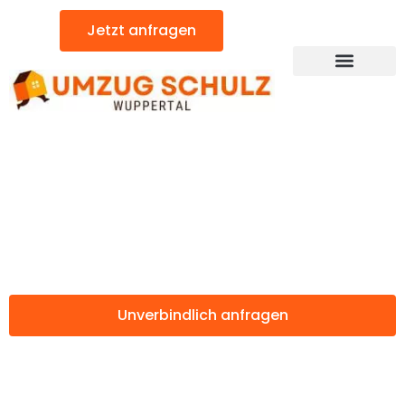
Zum
Jetzt anfragen
Inhalt
springen
Günstiger Adiyaman Umzug
Umzug Wuppertal
Adiyaman
Unverbindlich anfragen
Weitere Informationen