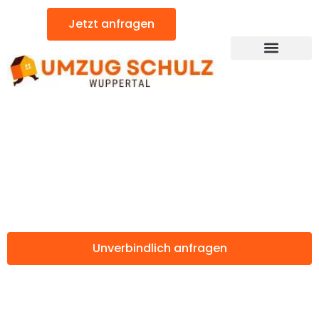
Zum
Jetzt anfragen
Inhalt
springen
Günstiger Siirt Umzug
Umzug Wuppertal
Siirt
Unverbindlich anfragen
Weitere Informationen