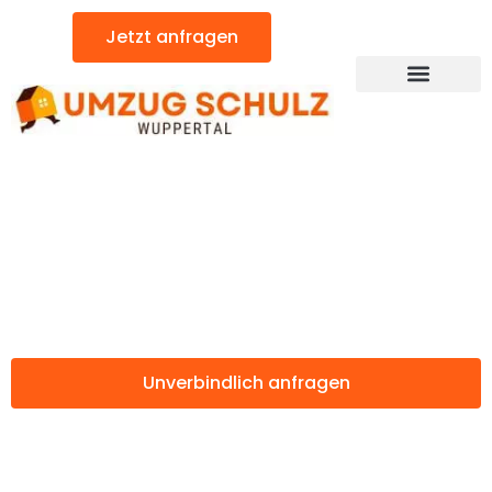
Zum
Jetzt anfragen
Inhalt
springen
Günstiger Thun Umzug
Umzug Wuppertal
Thun
Unverbindlich anfragen
Weitere Informationen