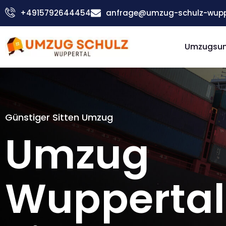
Zum
+4915792644454
anfrage@umzug-schulz-wupp
Inhalt
springen
Umzugsu
Günstiger Sitten Umzug
Umzug
Wuppertal