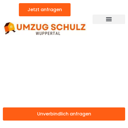
Zum
Jetzt anfragen
Inhalt
springen
Günstiger La Chaux-de-Fonds Umzug
Umzug Wuppertal
La Chaux-de-
Fonds
Unverbindlich anfragen