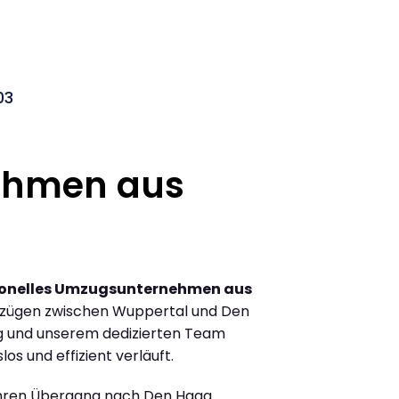
03
ehmen aus
ionelles Umzugsunternehmen aus
mzügen zwischen Wuppertal und Den
g und unserem dedizierten Team
los und effizient verläuft.
Ihren Übergang nach Den Haag