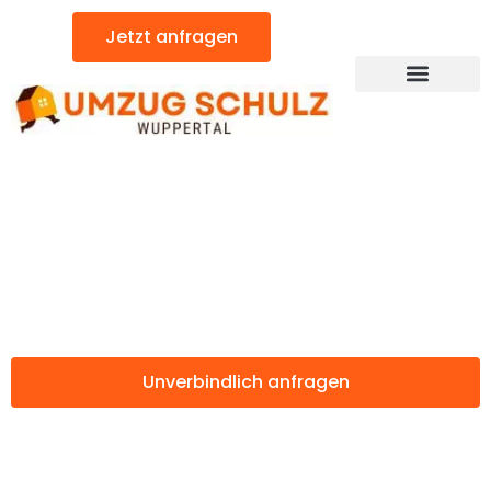
Zum
Jetzt anfragen
Inhalt
springen
Günstiger Haarlem Umzug
Umzug Wuppertal
Haarlem
Unverbindlich anfragen
Weitere Informationen