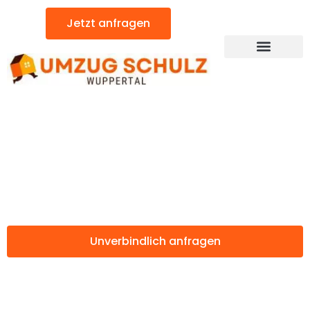
Zum
Jetzt anfragen
Inhalt
springen
Günstiger Maribor Umzug
Umzug Wuppertal
Maribor
Unverbindlich anfragen
Weitere Informationen