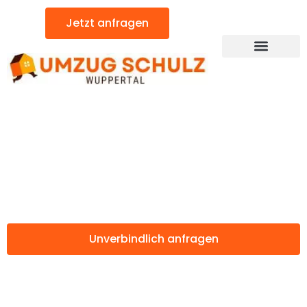
Zum
Jetzt anfragen
Inhalt
springen
Günstiger Grosuplje Umzug
Umzug Wuppertal
Grosuplje
Unverbindlich anfragen
Weitere Informationen