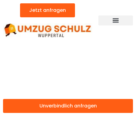
Zum
Jetzt anfragen
Inhalt
springen
Günstiger Ljubljana Umzug
Umzug Wuppertal
Ljubljana
Unverbindlich anfragen
Weitere Informationen