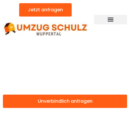
Zum
Jetzt anfragen
Inhalt
springen
Günstiger Lissabon Umzug
Umzug Wuppertal
Lissabon
Unverbindlich anfragen
Weitere Informationen