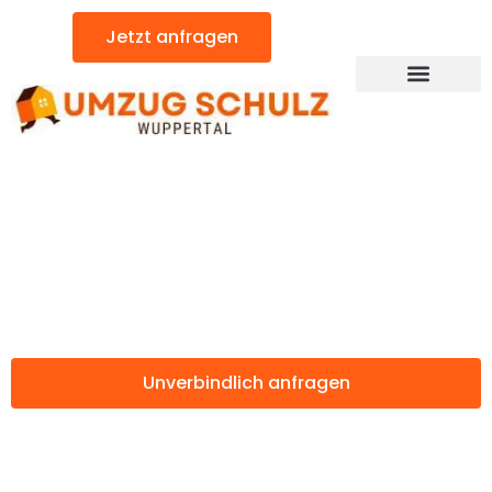
Zum
Jetzt anfragen
Inhalt
springen
Günstiger Balzers Umzug
Umzug Wuppertal
Balzers
Unverbindlich anfragen
Weitere Informationen