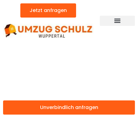
Zum
Jetzt anfragen
Inhalt
springen
Günstiger Naestved Umzug
Umzug Wuppertal
Naestved
Unverbindlich anfragen
Weitere Informationen