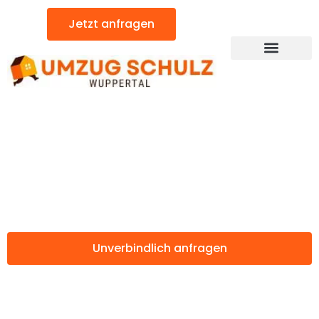
Zum
Jetzt anfragen
Inhalt
springen
Günstiger Horsens Umzug
Umzug Wuppertal
Horsens
Unverbindlich anfragen
Weitere Informationen