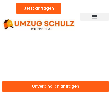
Zum
Jetzt anfragen
Inhalt
springen
Günstiger Debrecen Umzug
Umzug Wuppertal
Debrecen
Unverbindlich anfragen
Weitere Informationen