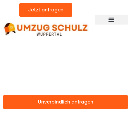
Zum
Jetzt anfragen
Inhalt
springen
Günstiger Marienbad Umzug
Umzug Wuppertal
Marienbad
Unverbindlich anfragen
Weitere Informationen