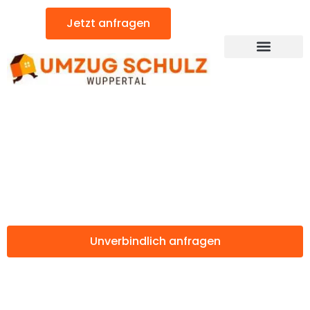
Zum
Jetzt anfragen
Inhalt
springen
Günstiger Arad Umzug
Umzug Wuppertal
Arad
Unverbindlich anfragen
Weitere Informationen